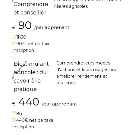
Comprendre
filières agricoles
et conseiller
90
€
/par apprenant
1h30
90€ net de taxe
Inscription
Nouveauté
Comprendre leurs modes
Biostimulant
d'actions et leurs usages pour
agricole : du
améliorer rendement et
savoir à la
résilience
pratique
440
€
/par apprenant
8h
440€ net de taxe
Inscription