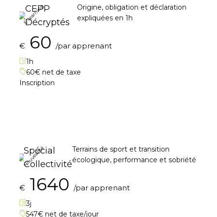
E-learning
Origine, obligation et déclaration
CEPP
expliquées en 1h
Décryptés
60
€
/par apprenant
1h
60€ net de taxe
Inscription
Spécial Collectivités
Nouveauté
Terrains de sport et transition
Spécial
écologique, performance et sobriété
Collectivité
1640
€
/par apprenant
3j
547€ net de taxe/jour